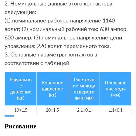
2. Номинальные данные этого контактора
следующие:
(1) номинальное рабочее напряжение 1140
вольт; (2) номинальный рабочий ток: 630 ампер,
600 ампер; (3) номинальное напряжение цепи
управления: 220 вольт переменного тока.
3. Основные параметры контактов в
соответствии с таблицей
Начально
Расстоян
Конечное
Превыше
е
ие между
давление
ние хода
давление
отверсти
(кг)
(мм)
(кг)
ями (мм)
19±1.5
20±1.5
2.1±0.1
1.1±0.1
Рисование