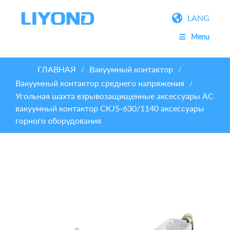
LANG
Menu
ГЛАВНАЯ
Вакуумный контактор
/
/
Вакуумный контактор среднего напряжения
/
Угольная шахта взрывозащищенные аксессуары AC
вакуумный контактор CKJ5-630/1140 аксессуары
горного оборудования