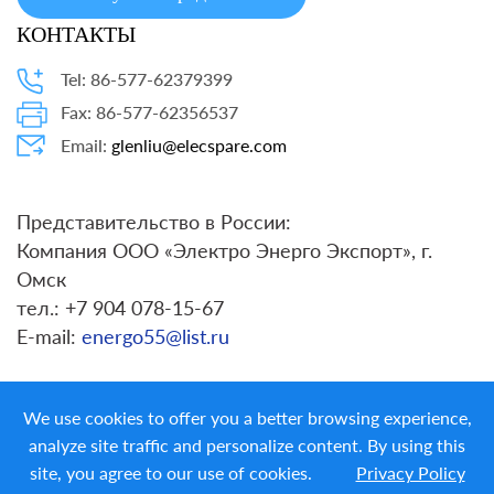
КОНТАКТЫ
Tel: 86-577-62379399
Fax: 86-577-62356537
Email:
glenliu@elecspare.com
Представительство в России:
Компания ООО «Электро Энерго Экспорт», г.
Омск
тел.: +7 904 078-15-67
E-mail:
energo55@list.ru
We use cookies to offer you a better browsing experience,
analyze site traffic and personalize content. By using this
site, you agree to our use of cookies.
Privacy Policy
Copyright ©
LIYOND ELECTRIC CO. LTD.
All Rights