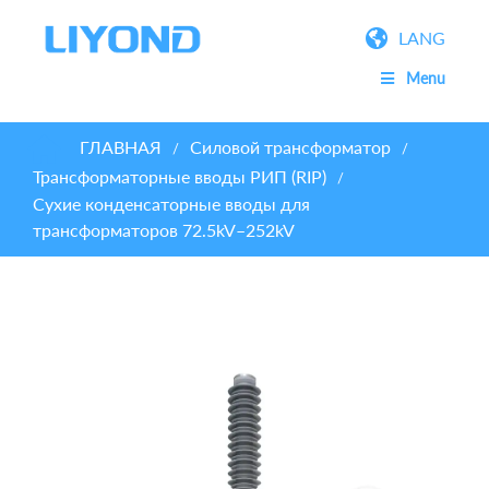
LANG
Menu
ГЛАВНАЯ
Силовой трансформатор
/
/
Трансформаторные вводы РИП (RIP)
/
Сухие конденсаторные вводы для
трансформаторов 72.5kV–252kV