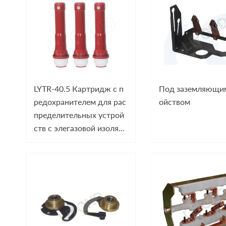
LYTR-40.5 Картридж с п
Под заземляющим
редохранителем для рас
ойством
пределительных устрой
ств с элегазовой изоляц
ией