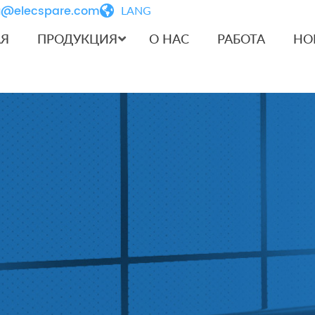
iu@elecspare.com
LANG
АЯ
ПРОДУКЦИЯ
О НАС
РАБОТА
НО