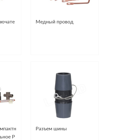
лючате
Медный провод
омпактн
Разъем шины
ьное P