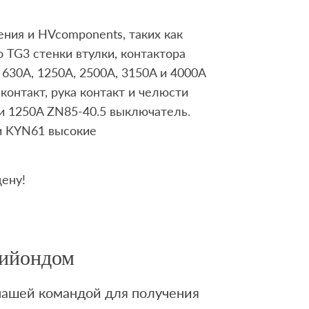
ния и HVcomponents, таких как
о TG3 стенки втулки, контактора
 630A, 1250A, 2500A, 3150A и 4000A
контакт, рука контакт и челюсти
 и 1250A ZN85-40.5 выключатель.
и KYN61 высокие
ену!
Лийондом
 нашей командой для получения