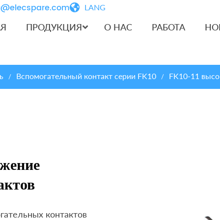
iu@elecspare.com
LANG
АЯ
ПРОДУКЦИЯ
О НАС
РАБОТА
НО
ь
Вспомогательный контакт серии FK10
FK10-11 высо
/
/
яжение
актов
гательных контактов