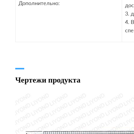
Дополнительно:
дос
3. 
4. 
сп
Чертежи продукта