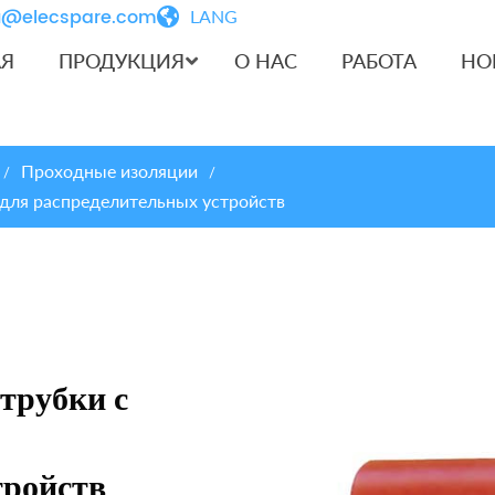
iu@elecspare.com
LANG
АЯ
ПРОДУКЦИЯ
О НАС
РАБОТА
НО
Проходные изоляции
/
/
 для распределительных устройств
трубки с
тройств