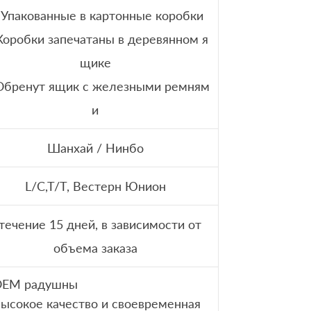
 Упакованные в картонные коробки
 Коробки запечатаны в деревянном я
щике
 Обренут ящик с железными ремням
и
Шанхай / Нинбо
L/C,T/T, Вестерн Юнион
 течение 15 дней, в зависимости от
объема заказа
 OEM радушны
Высокое качество и своевременная