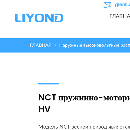
glenl
ГЛАВН
ГЛАВНАЯ
Наружные высоковольтные расп
/
NCT пружинно-мотор
HV
Модель NCT весной привод является