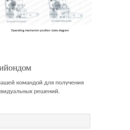
Operating mechanism position state diagram
Лийондом
 нашей командой для получения
ивидуальных решений.