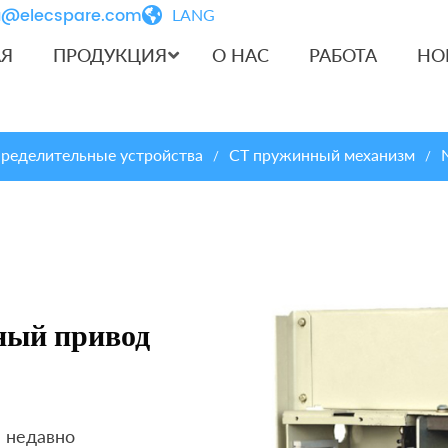
iu@elecspare.com
LANG
АЯ
ПРОДУКЦИЯ
О НАС
РАБОТА
НО
ределительные устройства
CT пружинный механизм
/
/
ный привод
 недавно