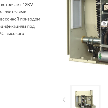
 встречает 12KV
ключателями.
 весенней приводом
пецификациям под
AC высокого