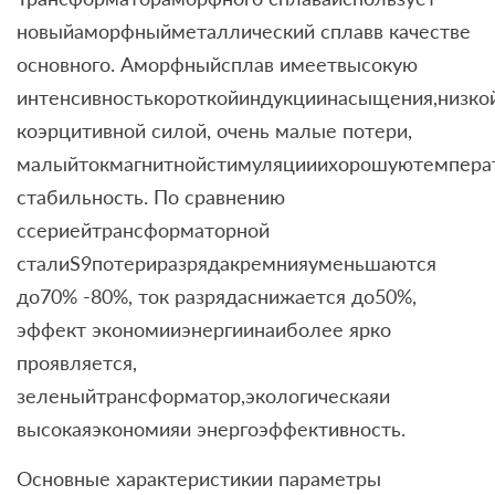
новыйаморфныйметаллический сплавв качестве
основного. Аморфныйсплав имеетвысокую
интенсивностькороткойиндукциинасыщения,низко
коэрцитивной силой, очень малые потери,
малыйтокмагнитнойстимуляцииихорошуютемпера
стабильность. По сравнению
ссериейтрансформаторной
сталиS9потериразрядакремнияуменьшаются
до70% -80%, ток разрядаснижается до50%,
эффект экономииэнергиинаиболее ярко
проявляется,
зеленыйтрансформатор,экологическаяи
высокаяэкономияи энергоэффективность.
Основные характеристикии параметры