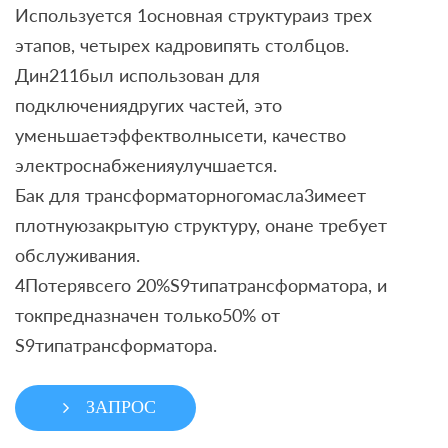
Используется 1основная структураиз трех
этапов, четырех кадровипять столбцов.
Дин211был использован для
подключениядругих частей, это
уменьшаетэффектволнысети, качество
электроснабженияулучшается.
Бак для трансформаторногомасла3имеет
плотнуюзакрытую структуру, онане требует
обслуживания.
4Потерявсего 20%S9типатрансформатора, и
токпредназначен только50% от
S9типатрансформатора.
ЗАПРОС