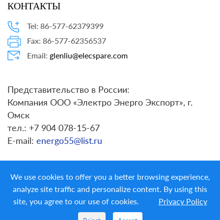
КОНТАКТЫ
Tel: 86-577-62379399
Fax: 86-577-62356537
Email:
glenliu@elecspare.com
Представительство в России:
Компания ООО «Электро Энерго Экспорт», г.
Омск
тел.: +7 904 078-15-67
E-mail:
energo55@list.ru
We use cookies to offer you a better browsing experience,
analyze site traffic and personalize content. By using this
site, you agree to our use of cookies.
Privacy Policy
Copyright ©
LIYOND ELECTRIC CO. LTD.
All Rights
Reserved