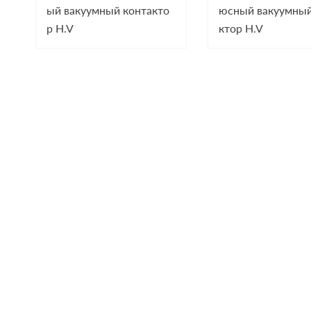
ый вакуумный контакто
юсный вакуумный
р H.V
ктор H.V