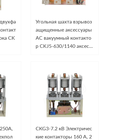
двухфа
Угольная шахта взрывоз
контакт
ащищенные аксессуары
ока CK
AC вакуумный контакто
р CKJ5-630/1140 аксесс
уары горного оборудова
ния
250A,
CKG3-7.2 кВ Электричес
ехпол
кие контакторы 160 А, 2