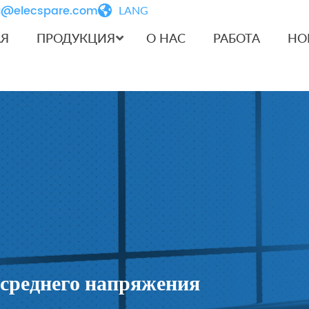
iu@elecspare.com
LANG
АЯ
ПРОДУКЦИЯ
О НАС
РАБОТА
НО
среднего напряжения