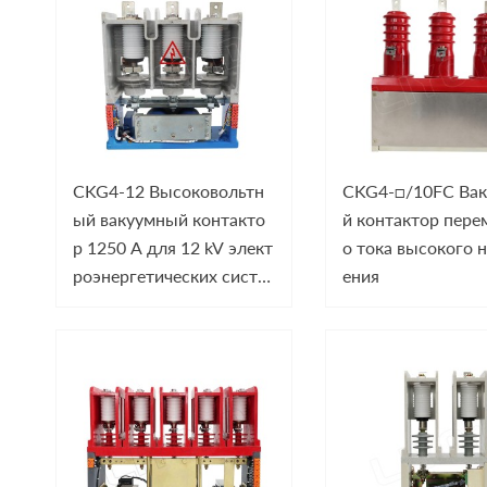
CKG4-12 Высоковольтн
CKG4-□/10FC Ва
ый вакуумный контакто
й контактор пере
р 1250 A для 12 kV элект
о тока высокого 
роэнергетических систе
ения
м