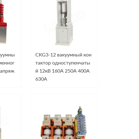
куумны
CKG3-12 вакуумный кон
менног
тактор одноступенчаты
напряж
й 12кВ 160А 250А 400А
630А