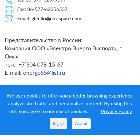
Fax: 86-577-62356537
Email:
glenliu@elecspare.com
Представительство в России:
Компания ООО «Электро Энерго Экспорт», г.
Омск
тел.: +7 904 078-15-67
E-mail:
energo55@list.ru
We use cookies to offer you a better browsing experience,
analyze site traffic and personalize content. By using this
site, you agree to our use of cookies.
Privacy Policy
Copyright ©
LIYOND ELECTRIC CO. LTD.
All Rights
Reserved
Reject
Accept
PRIVACY POLICY
|
ELECSPARE