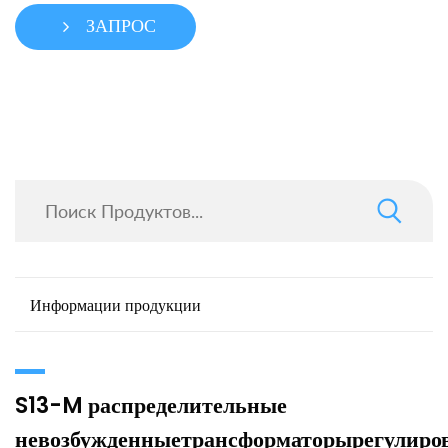
ЗАПРОС
Информации продукции
S13-M распределительные
невозбужденныетрансформаторырегулиро