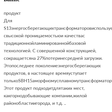
продукт
Для
S13энергосберегающихтрансформаторовиспользуе
свысокой проницаемостьюи качествас
традиционнойламинированнойбазовой
технологией. С совершенной конструкцией,
сокращаетсяна 27%потеринесредней загрузки.
Этопоследнее поколениеэнергосберегающих
продуктов, в настоящее времяуступает
толькоSBH15аморфномусплавномутрансформатор
Этот продукт подходитдлятаких мест,
какгорнодобывающие компании,жилой
районобластиигорода, и т.д. ..