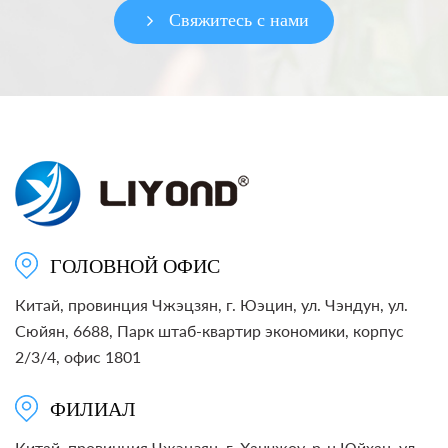
Свяжитесь с нами
ГОЛОВНОЙ ОФИС
Китай, провинция Чжэцзян, г. Юэцин, ул. Чэндун, ул.
Сюйян, 6688, Парк штаб-квартир экономики, корпус
2/3/4, офис 1801
ФИЛИАЛ
Китай, провинция Чжэцзян, г. Ханчжоу, р-н Юйхан, ул.