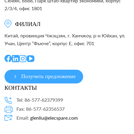
Сюйян, 6688, Парк штаб-квартир экономики, корпус
2/3/4, офис 1801
ФИЛИАЛ
Китай, провинция Чжэцзян, г. Ханчжоу, р-н Юйхан, ул.
Учан, Центр “Фьюче”, корпус E, офис 701
Получить предложение
КОНТАКТЫ
Tel: 86-577-62379399
Fax: 86-577-62356537
Email:
glenliu@elecspare.com