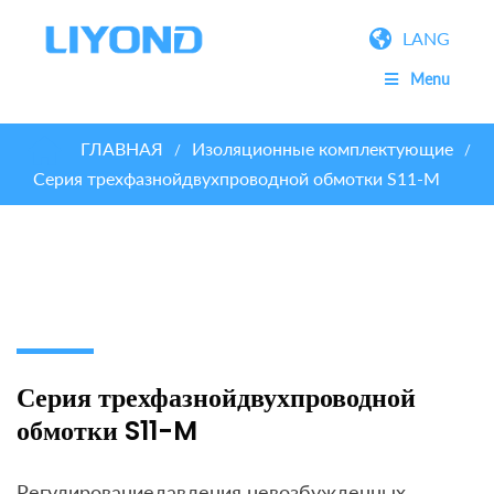
LANG
Menu
ГЛАВНАЯ
Изоляционные комплектующие
/
/
Серия трехфазнойдвухпроводной обмотки S11-M
Серия трехфазнойдвухпроводной
обмотки S11-M
Регулированиедавления невозбужденных