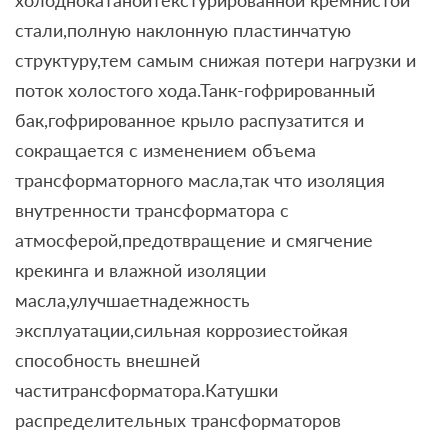
холоднокатанойтекстурированной кремнистой
стали,полную наклонную пластинчатую
структуру,тем самым снижая потери нагрузки и
поток холостого хода.Танк-гофрированный
бак,гофрированное крыло распузатится и
сокращается с изменением объема
трансформаторного масла,так что изоляция
внутренности трансформатора с
атмосферой,предотвращение и смягчение
крекинга и влажной изоляции
масла,улучшаетнадежность
эксплуатации,сильная коррозиестойкая
способность внешней
частитрансформатора.Катушки
распределительных трансформаторов