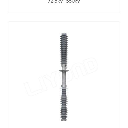
72.5kV–550kV